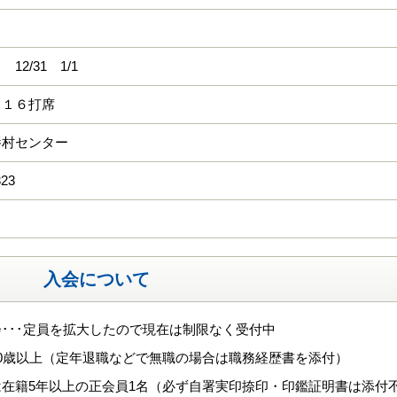
12/31 1/1
 １６打席
養村センター
323
入会について
･･･定員を拡大したので現在は制限なく受付中
0歳以上（定年退職などで無職の場合は職務経歴書を添付）
は在籍5年以上の正会員1名（必ず自署実印捺印・印鑑証明書は添付