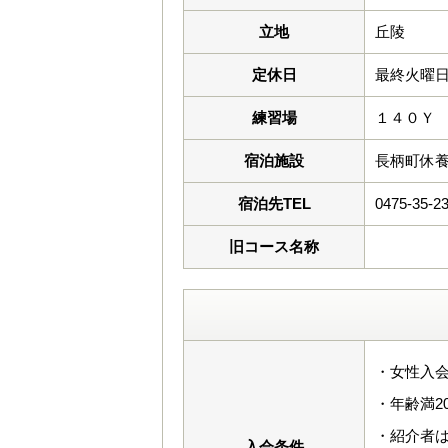
立地
丘陵
定休日
最終火曜日 
練習場
１４０Ｙ
宿泊施設
長柄町休
宿泊先TEL
0475-35-2
旧コース名称
・女性入会
・年齢満2
・紹介者
入会条件