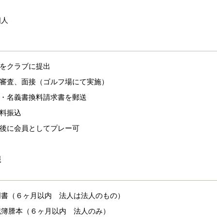
個人
式をクラブに提出
格審査、面接（ゴルフ場にて実施）
果・名義書換料請求書を郵送
換料振込
認後に会員としてプレー可
報
明書（６ヶ月以内 法人は法人のもの）
記簿謄本（６ヶ月以内 法人のみ）