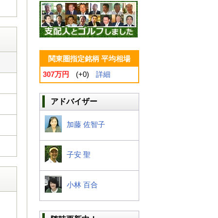
関東圏指定銘柄 平均相場
307万円
(+0)
詳細
アドバイザー
加藤 佐智子
子安 聖
小林 百合