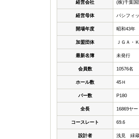
経営会社
(株)千葉
経営母体
パシフィッ
開場年度
昭和43年
加盟団体
ＪＧＡ・
最新名簿
未発行
会員数
10576名
ホール数
45Ｈ
パー数
P180
全長
16869ヤ
コースレート
69.6
設計者
浅見 緑