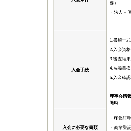
要）
・法人⇔
1.書類一
2.入会資
3.審査結
4.名義書
入会手続
5.入金確
理事会情
随時
・印鑑証
入会に必要な書類
・商業登