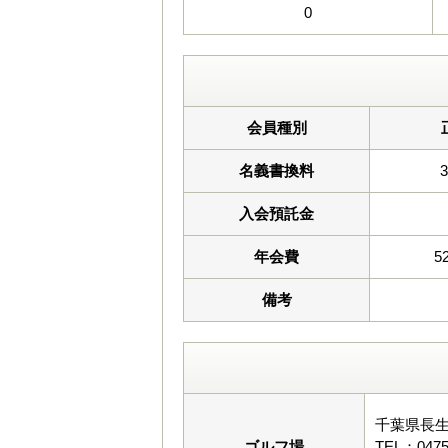
0
会員種別
名義書換料
入会預託金
年会費
5
備考
千葉県長
ゴルフ場
TEL：0475