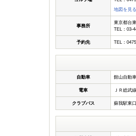
地図を見
東京都台東
事務所
TEL：03-4
予約先
TEL：0475
自動車
館山自動車
電車
ＪＲ総武
クラブバス
蘇我駅東口 7