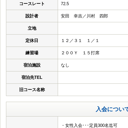
コースレート
72.5
設計者
安田 幸吉／川村 四郎
立地
定休日
１２／３１ １／１
練習場
２００Ｙ １５打席
宿泊施設
なし
宿泊先TEL
旧コース名称
入会につい
・女性入会･･･定員300名迄可