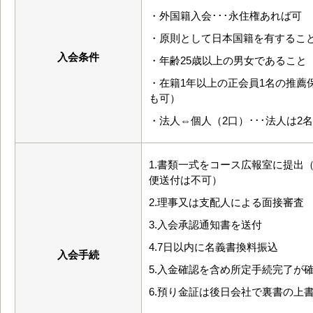
・外国籍入会･･･永住権あれば可
・原則として日本国籍を有するこ
入会条件
・年齢25歳以上の男女であること
・在籍1年以上の正会員1名の推薦
も可）
・法人⇔個人（2口）･･･法人は2
1.書類一式をコース広報室に提出
便送付は不可）
2.理事又は支配人による面接審査
3.入会承認通知書を送付
4.7日以内に名義書換料振込
入会手続
5.入金確認を含め所定手続完了が
6.預り金証は後日会社で裏書の上