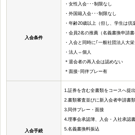
・女性入会･･･制限なし
・外国籍入会･･･制限なし
・年齢20歳以上（但し、学生は倶
・会員2名の推薦（名義書換申請
入会条件
・入会と同時に｢一般社団法人大栄
・法人⇔個人
＊退会者の再入会は認めない
＊面接･同伴プレー有
1.証券を含む全書類をコースへ提
2.書類審査並びに新入会者申請書
3.同伴プレー・面接
4.理事会承認簿、入会・入社承認
5.名義書換料振込
入会手続