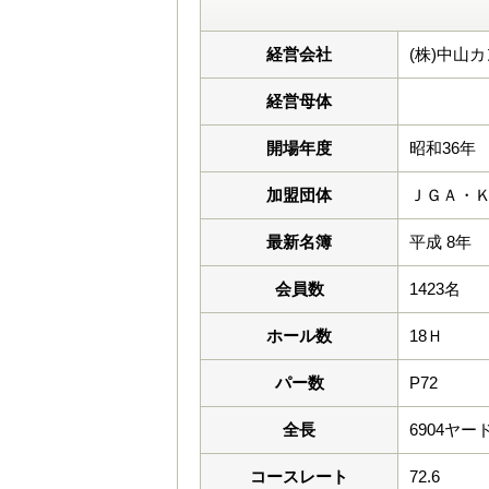
経営会社
(株)中山
経営母体
開場年度
昭和36年
加盟団体
ＪＧＡ・
最新名簿
平成 8年
会員数
1423名
ホール数
18Ｈ
パー数
P72
全長
6904ヤー
コースレート
72.6