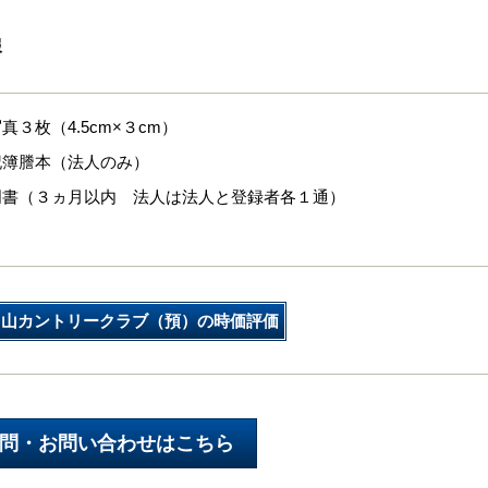
報
真３枚（4.5cm×３cm）
記簿謄本（法人のみ）
明書（３ヵ月以内 法人は法人と登録者各１通）
中山カントリークラブ（預）の時価評価