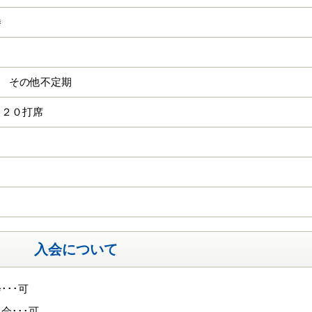
勝
1/1 その他不定期
 ２０打席
入会について
･･･可
会･･･可