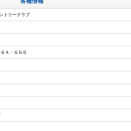
各種情報
カントリークラブ
ＫＧＡ・ＧＧＧ
ド