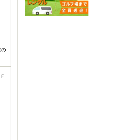
権の
・Ｆ