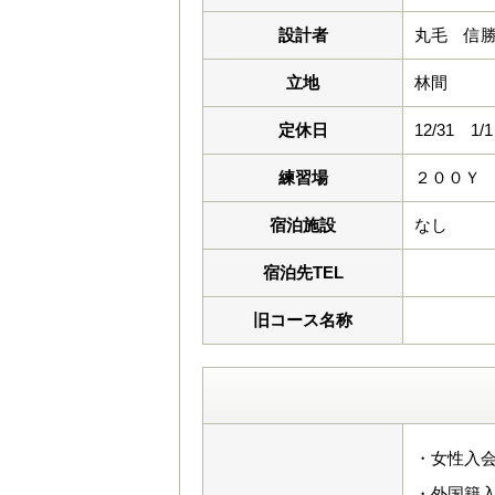
設計者
丸毛 信
立地
林間
定休日
12/31 
練習場
２００Ｙ
宿泊施設
なし
宿泊先TEL
旧コース名称
・女性入会
・外国籍入