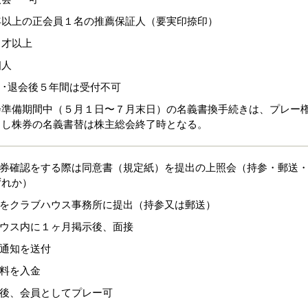
年以上の正会員１名の推薦保証人（要実印捺印）
５才以上
個人
･･退会後５年間は受付不可
会準備期間中（５月１日〜７月末日）の名義書換手続きは、プレー
とし株券の名義書替は株主総会終了時となる。
証券確認をする際は同意書（規定紙）を提出の上照会（持参・郵送
ずれか）
式をクラブハウス事務所に提出（持参又は郵送）
ハウス内に１ヶ月掲示後、面接
認通知を送付
換料を入金
認後、会員としてプレー可