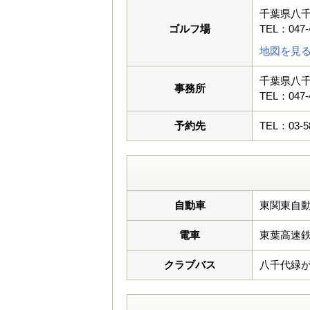
千葉県八
ゴルフ場
TEL：047-
地図を見
千葉県八
事務所
TEL：047-
予約先
TEL：03-5
自動車
東関東自動
電車
東葉高速
クラブバス
八千代緑が丘駅 7