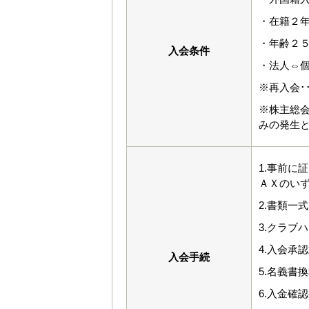
・在籍２
・年齢２
入会条件
・法人⇔
※再入会･
※株主総
みの発生
1.事前に
ＡＸのい
2.書類一
3.クラブ
4.入会承
入会手続
5.名義書
6.入金確