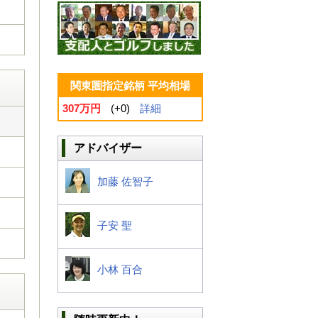
関東圏指定銘柄 平均相場
307万円
(+0)
詳細
アドバイザー
加藤 佐智子
子安 聖
小林 百合