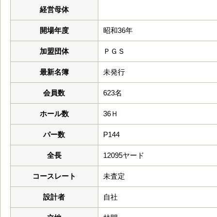
経営母体
開場年度
昭和36年
加盟団体
ＰＧＳ
最新名簿
未発行
会員数
623名
ホール数
36Ｈ
パー数
P144
全長
12095ヤード
コースレート
未査定
設計者
自社