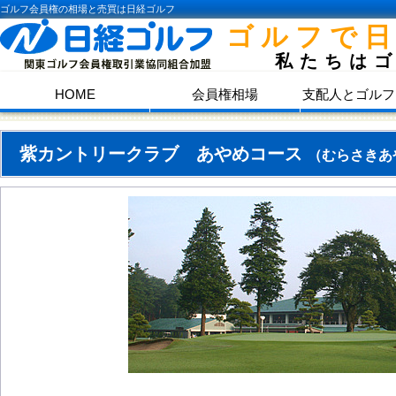
ゴルフ会員権の相場と売買は日経ゴルフ
ゴルフで
私たちは
HOME
会員権相場
支配人とゴルフ
紫カントリークラブ あやめコース
（むらさきあ