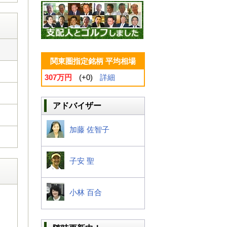
関東圏指定銘柄 平均相場
307万円
(+0)
詳細
アドバイザー
加藤 佐智子
子安 聖
小林 百合