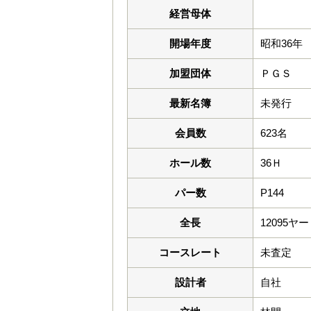
経営母体
開場年度
昭和36年
加盟団体
ＰＧＳ
最新名簿
未発行
会員数
623名
ホール数
36Ｈ
パー数
P144
全長
12095ヤ
コースレート
未査定
設計者
自社