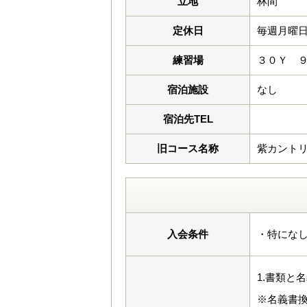
立地
林間
定休日
毎週月曜
練習場
３０Ｙ 
宿泊施設
なし
宿泊先TEL
旧コース名称
紫カント
入会条件
・特にな
1.書類と
※名義書