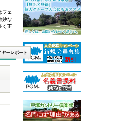
はフェ
微妙な
多く正
イヤーレポート