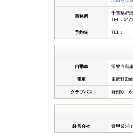
地図を見
千葉県野田
事務所
TEL：0471
予約先
TEL：
自動車
常磐自動車
電車
東武野田
クラブバス
野田駅 6:30 
経営会社
紫興業(株)