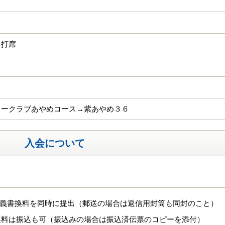
日
９打席
リークラブあやめコース→紫あやめ３６
入会について
し
名義書換料を同時に提出（郵送の場合は返信用封筒も同封のこと）
換料は振込も可（振込みの場合は振込済伝票のコピーを添付）