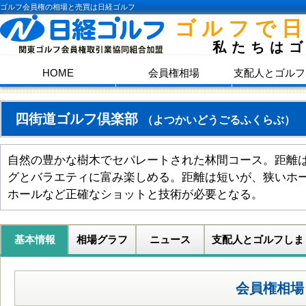
ゴルフ会員権の相場と売買は日経ゴルフ
ゴルフで
私たちは
HOME
会員権相場
支配人とゴルフ
四街道ゴルフ倶楽部
（よつかいどうごるふくらぶ）
自然の豊かな樹木でセパレートされた林間コース。距離
グとバラエティに富み楽しめる。距離は短いが、狭いホ
ホールなど正確なショットと技術が必要となる。
基本情報
相場グラフ
ニュース
支配人とゴルフしま
会員権相場