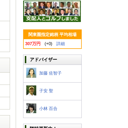
関東圏指定銘柄 平均相場
307万円
(+0)
詳細
アドバイザー
加藤 佐智子
子安 聖
小林 百合