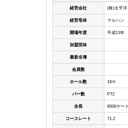
経営会社
(株)太平
経営母体
マルハン
開場年度
平成13年
加盟団体
最新名簿
会員数
ホール数
18Ｈ
パー数
P72
全長
6506ヤー
コースレート
71.2