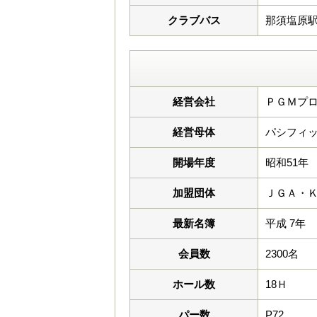
クラブバス
那須塩原
経営会社
ＰＧＭプロ
経営母体
パシフィッ
開場年度
昭和51年
加盟団体
ＪＧＡ・
最新名簿
平成 7年
会員数
2300名
ホール数
18Ｈ
パー数
P72