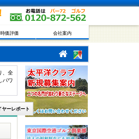
！
時価評価
会社案内
り、全
しパワ
イヤーレポート