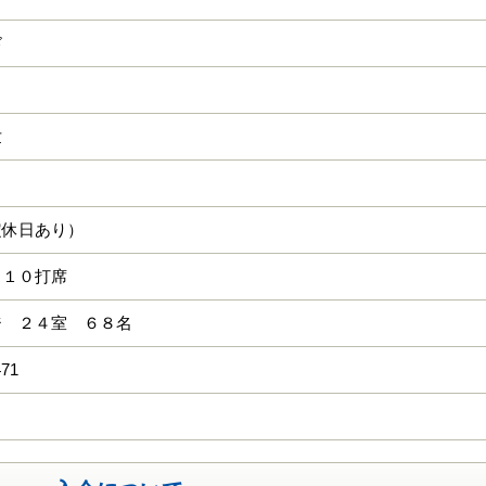
ド
世
定休日あり）
 １０打席
ジ ２４室 ６８名
471