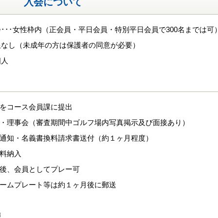
入会について
･･･女性枠内（正会員・平日会員・特別平日会員で300名までは可
限なし（未成年の方は保護者の同意が必要）
個人
式をコース会員課に提出
査・理事会（審査期間中ゴルフ場内写真掲示及び面接あり）
認通知・名義書換料請求書送付（約１ヶ月程度）
換料納入
認後、会員としてプレー可
ネームプレート等は約１ヶ月後に郵送
報