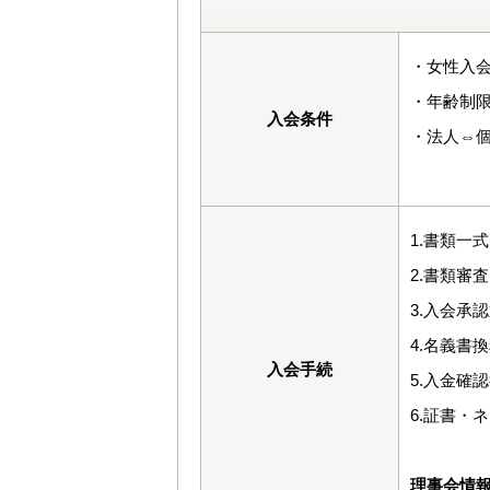
・女性入会
・年齢制
入会条件
・法人⇔
1.書類一
2.書類審
3.入会承
4.名義書
入会手続
5.入金確
6.証書・
理事会情