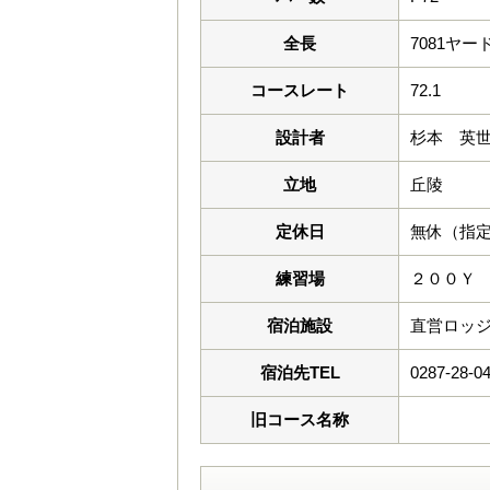
全長
7081ヤー
コースレート
72.1
設計者
杉本 英
立地
丘陵
定休日
無休（指
練習場
２００Ｙ
宿泊施設
直営ロッ
宿泊先TEL
0287-28-0
旧コース名称