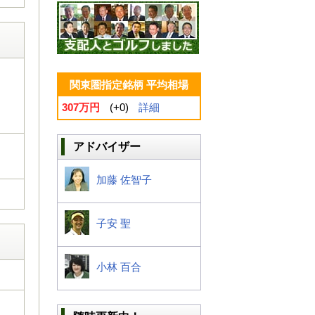
関東圏指定銘柄 平均相場
307万円
(+0)
詳細
アドバイザー
加藤 佐智子
子安 聖
小林 百合