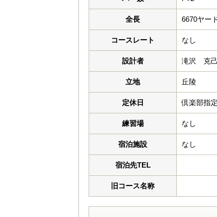
全長
6670ヤー
コースレート
なし
設計者
滝沢 克
立地
丘陵
定休日
倶楽部指
練習場
なし
宿泊施設
なし
宿泊先TEL
旧コース名称