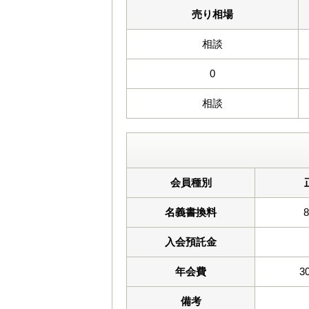
売り相場
相談
0
相談
会員種別
名義書換料
入会預託金
年会費
3
備考