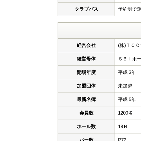
クラブバス
予約制で
経営会社
(株)ＴＣ
経営母体
ＳＢＩホ
開場年度
平成 3年
加盟団体
未加盟
最新名簿
平成 5年
会員数
1200名
ホール数
18Ｈ
パー数
P72