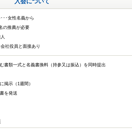
入会について
･･･女性名義から
名の推薦が必要
個人
は会社役員と面接あり
含む書類一式と名義書換料（持参又は振込）を同時提出
内に掲示（1週間）
認書を発送
報