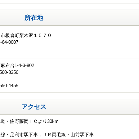
所在地
利市板倉町梨木沢１５７０
-64-0007
る
布台1-4-3-802
560-3356
590-4455
アクセス
道・佐野藤岡ＩＣより30km
崎線・足利市駅下車，ＪＲ両毛線・山前駅下車