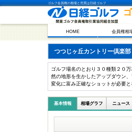
ゴルフ会員権の相場と売買は日経ゴルフ
HOME
会員権相
つつじヶ丘カントリー倶楽
ゴルフ場名のとおり３０種類２０万
然の地形を生かしたアップダウン、
変化に富み正確なショットが必要と
基本情報
相場グラフ
ニュース