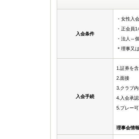
・女性入会
・正会員1
入会条件
・法人⇔
＊理事又
1.証券を
2.面接
3.クラブ
入会手続
4.入会承
5.プレー可
理事会情