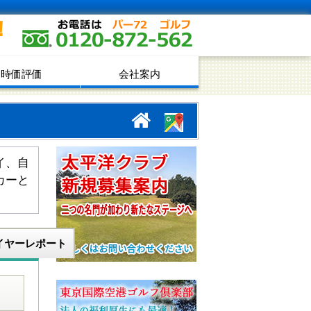
！
時価評価
会社案内
イ、自
カーと
イヤーレポート