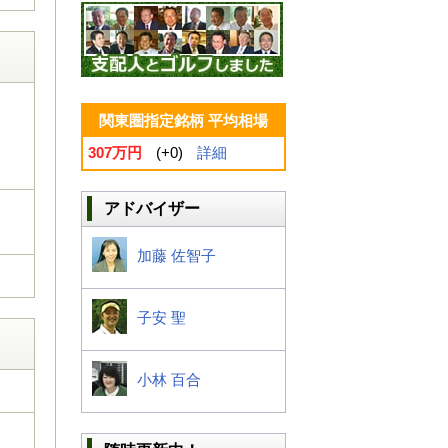
関東圏指定銘柄 平均相場
307万円
(+0)
詳細
アドバイザー
加藤 佐智子
子安 聖
小林 百合