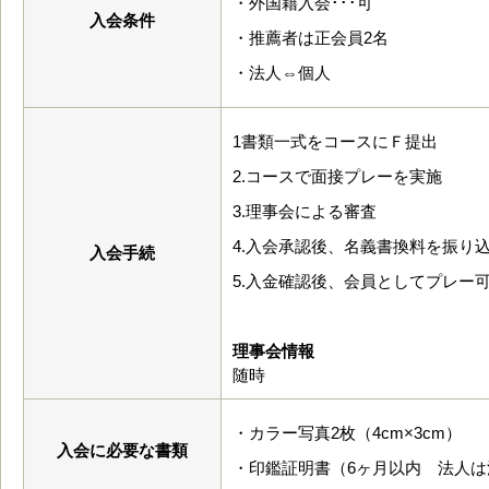
・外国籍入会･･･可
入会条件
・推薦者は正会員2名
・法人⇔個人
1書類一式をコースにＦ提出
2.コースで面接プレーを実施
3.理事会による審査
4.入会承認後、名義書換料を振り
入会手続
5.入金確認後、会員としてプレー
理事会情報
随時
・カラー写真2枚（4cm×3cm）
入会に必要な書類
・印鑑証明書（6ヶ月以内 法人は