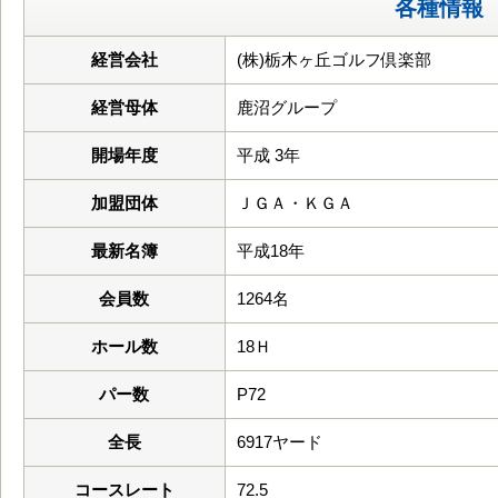
各種情報
経営会社
(株)栃木ヶ丘ゴルフ倶楽部
経営母体
鹿沼グループ
開場年度
平成 3年
加盟団体
ＪＧＡ・ＫＧＡ
最新名簿
平成18年
会員数
1264名
ホール数
18Ｈ
パー数
P72
全長
6917ヤード
コースレート
72.5