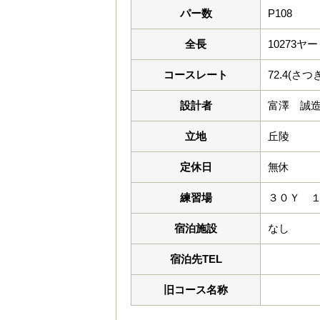
パー数
P108
全長
10273ヤ
コースレート
72.4(さ
設計者
富澤 誠
立地
丘陵
定休日
無休
練習場
３０Ｙ 
宿泊施設
なし
宿泊先TEL
旧コース名称