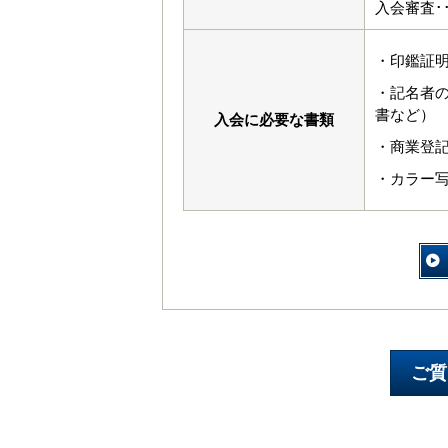
入会審査･
・印鑑証
・記名者
書など）
入会に必要な書類
・商業登
・カラー写