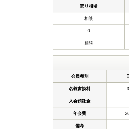
売り相場
相談
0
相談
会員種別
名義書換料
入会預託金
年会費
2
備考