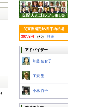
関東圏指定銘柄 平均相場
307万円
(+0)
詳細
アドバイザー
加藤 佐智子
子安 聖
小林 百合
り