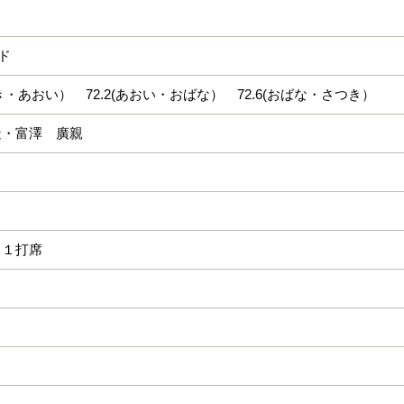
ード
つき・あおい） 72.2(あおい・おばな） 72.6(おばな・さつき）
造・富澤 廣親
１１打席