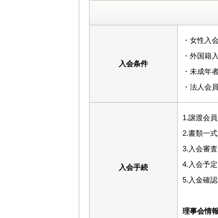
・女性入会
・外国籍入
入会条件
・未成年
・法人会員
1.譲渡会
2.書類一
3.入会審査
4.入会予
入会手続
5.入金確
理事会情