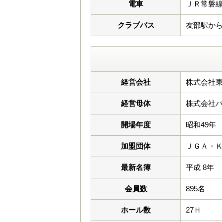
電車
ＪＲ常磐
クラブバス
友部駅から
経営会社
株式会社
経営母体
株式会社
開場年度
昭和49年
加盟団体
ＪＧＡ・
最新名簿
平成 8年
会員数
895名
ホール数
27Ｈ