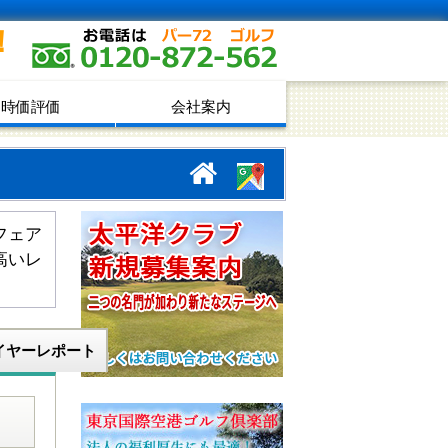
！
時価評価
会社案内
フェア
高いレ
。
イヤーレポート