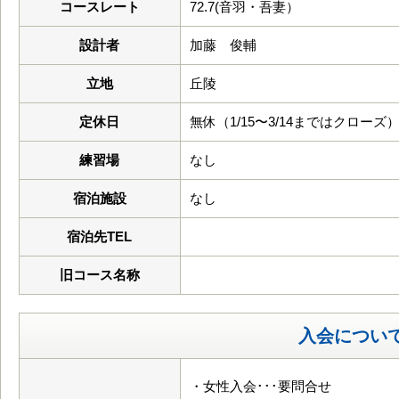
コースレート
72.7(音羽・吾妻）
設計者
加藤 俊輔
立地
丘陵
定休日
無休（1/15〜3/14まではクローズ
練習場
なし
宿泊施設
なし
宿泊先TEL
旧コース名称
入会につい
・女性入会･･･要問合せ