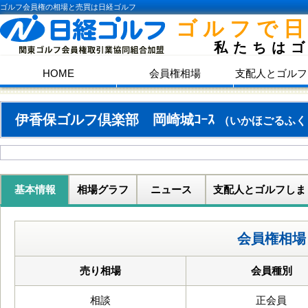
ゴルフ会員権の相場と売買は日経ゴルフ
ゴルフで
私たちは
HOME
会員権相場
支配人とゴルフ
伊香保ゴルフ倶楽部 岡崎城ｺｰｽ
（いかほごるふく
基本情報
相場グラフ
ニュース
支配人とゴルフしま
会員権相場
売り相場
会員種別
相談
正会員