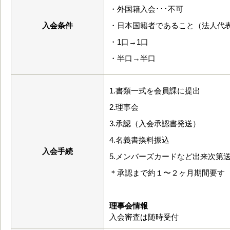
・外国籍入会･･･不可
入会条件
・日本国籍者であること（法人代
・1口→1口
・半口→半口
1.書類一式を会員課に提出
2.理事会
3.承認（入会承認書発送）
4.名義書換料振込
入会手続
5.メンバーズカードなど出来次第
＊承認まで約１〜２ヶ月期間要す
理事会情報
入会審査は随時受付