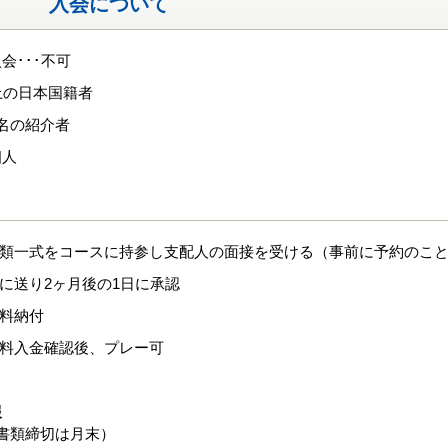
入会について
会･･･不可
上の日本国籍者
名の紹介者
個人
書類一式をコースに持参し支配人の面接を受ける（事前に予約のこ
社に送り2ヶ月後の1日に承認
換料納付
換料入金確認後、プレー可
報
書類締切は月末）