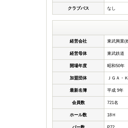
クラブバス
なし
経営会社
東武興業(株
経営母体
東武鉄道
開場年度
昭和50年
加盟団体
ＪＧＡ・
最新名簿
平成 9年
会員数
721名
ホール数
18Ｈ
パー数
P72