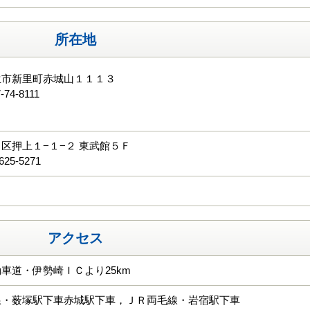
所在地
生市新里町赤城山１１１３
-74-8111
る
区押上１−１−２ 東武館５Ｆ
625-5271
アクセス
車道・伊勢崎ＩＣより25km
線・薮塚駅下車赤城駅下車，ＪＲ両毛線・岩宿駅下車