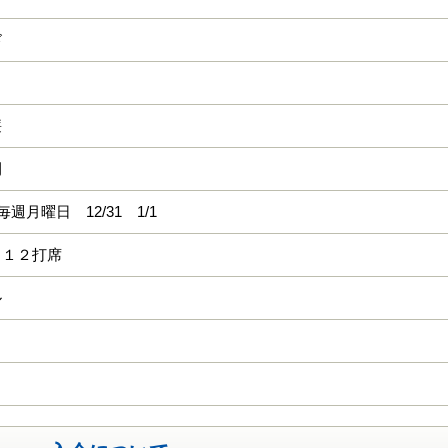
ド
廉
間
毎週月曜日 12/31 1/1
 １２打席
ル