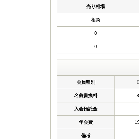
売り相場
相談
0
0
会員種別
名義書換料
入会預託金
年会費
1
備考