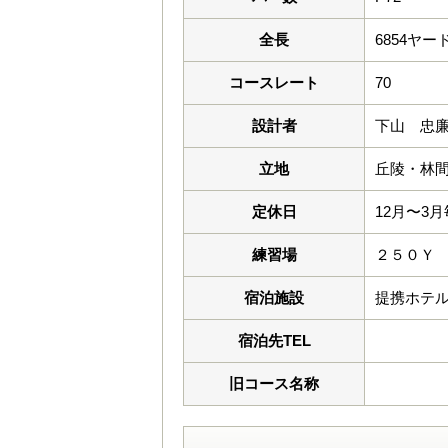
全長
6854ヤー
コースレート
70
設計者
下山 忠
立地
丘陵・林
定休日
12月〜3月
練習場
２５０Ｙ
宿泊施設
提携ホテ
宿泊先TEL
旧コース名称