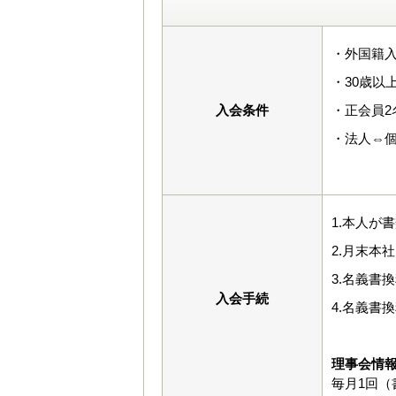
・外国籍入
・30歳以
入会条件
・正会員2
・法人⇔
1.本人が
2.月末本
3.名義書
入会手続
4.名義書
理事会情
毎月1回（