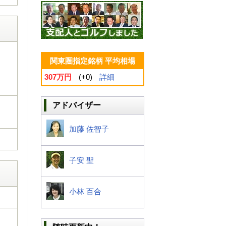
関東圏指定銘柄 平均相場
307万円
(+0)
詳細
アドバイザー
加藤 佐智子
子安 聖
小林 百合