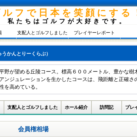
ゴルフで日本を笑顔にする
私たちはゴルフが大好きです。
場
支配人とゴルフしました
プレイヤーレポート
ゅうかんとりーくらぶ）
平野が望める丘陵コース。標高６００メートル、豊かな樹
アンジュレーションを生かしたコースは、飛距離と正確さ
性を高めている。
支配人とゴルフしました
ホール紹介
訪問記
プレ
会員権相場