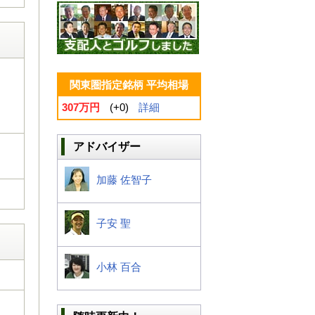
関東圏指定銘柄 平均相場
307万円
(+0)
詳細
アドバイザー
加藤 佐智子
子安 聖
小林 百合