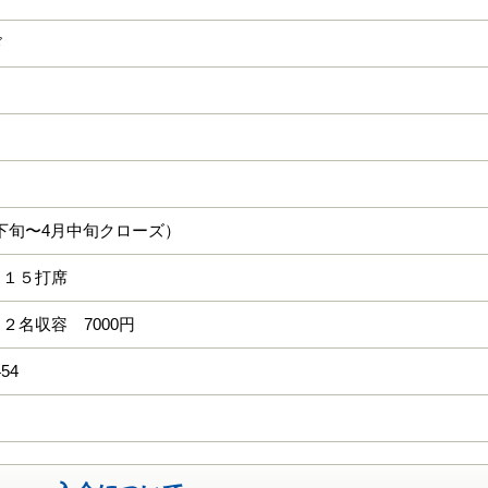
ド
月下旬〜4月中旬クローズ）
 １５打席
２名収容 7000円
454