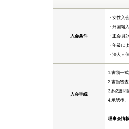
・女性入会
・外国籍入
入会条件
・正会員2
・年齢に
・法人⇔
1.書類一
2.書類審査
3.約2週
入会手続
4.承認後
理事会情