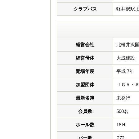
クラブバス
軽井沢駅より運
経営会社
北軽井沢開
経営母体
大成建設
開場年度
平成 7年
加盟団体
ＪＧＡ・
最新名簿
未発行
会員数
500名
ホール数
18Ｈ
パー数
P72