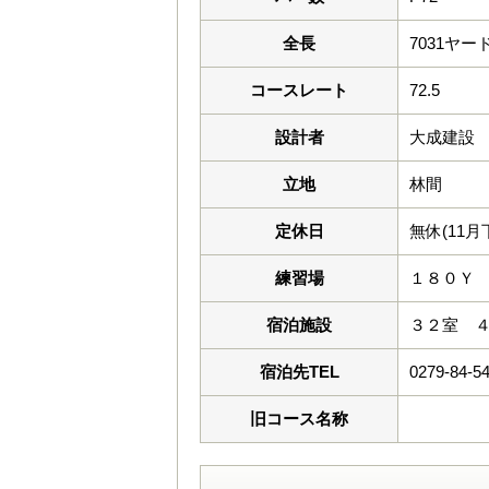
全長
7031ヤー
コースレート
72.5
設計者
大成建設
立地
林間
定休日
無休(11
練習場
１８０Ｙ
宿泊施設
３２室 ４
宿泊先TEL
0279-84-5
旧コース名称