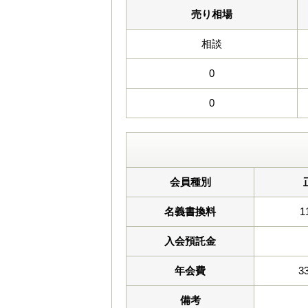
売り相場
相談
0
0
会員種別
名義書換料
1
入会預託金
年会費
3
備考