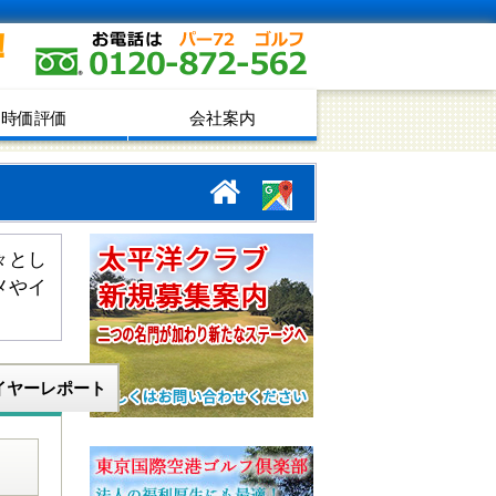
！
時価評価
会社案内
々とし
メやイ
イヤーレポート