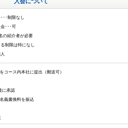
入会について
･･･制限なし
会･･･可
名の紹介者が必要
よる制限は特になし
個人
式をコース内本社に提出（郵送可）
間後に承認
、名義書換料を振込
報