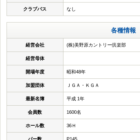
クラブバス
なし
各種情報
経営会社
(株)美野原カントリー倶楽部
経営母体
開場年度
昭和48年
加盟団体
ＪＧＡ・ＫＧＡ
最新名簿
平成 1年
会員数
1600名
ホール数
36Ｈ
パー数
P145