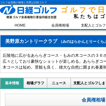
ゴルフ会員権の相場と売買は日経ゴルフ
ゴルフで
私たちは
HOME
会員権相場
支配人とゴルフ
美野原カントリークラブ
（みのはらかんとりーくら
丘陵地に広がるあららぎコース・もみの木コースの３６
広々としており豪快なショットが楽しめる。あららぎコ
木コースは短め。景観も良く、雄大な自然に囲まれ春夏
基本情報
相場グラフ
ニュース
支配人とゴルフしま
会員権相場