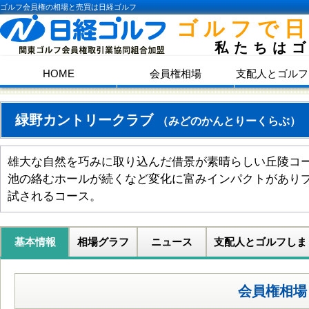
ゴルフ会員権の相場と売買は日経ゴルフ
ゴルフで
私たちは
HOME
会員権相場
支配人とゴルフ
緑野カントリークラブ
（みどのかんとりーくらぶ）
雄大な自然を巧みに取り込んだ借景が素晴らしい丘陵コ
池の絡むホールが続くなど変化に富みインパクトがあり
試されるコース。
基本情報
相場グラフ
ニュース
支配人とゴルフしま
会員権相場