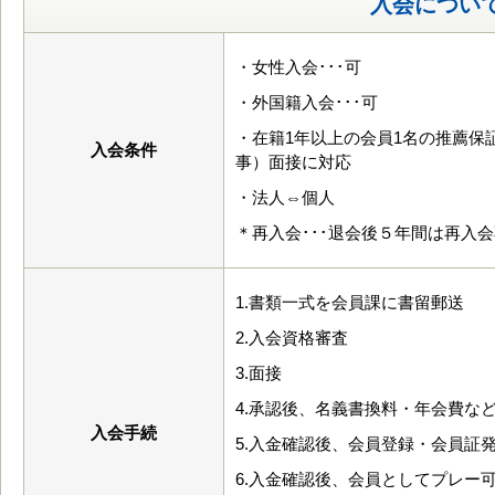
入会につい
・女性入会･･･可
・外国籍入会･･･可
・在籍1年以上の会員1名の推薦保
入会条件
事）面接に対応
・法人⇔個人
＊再入会･･･退会後５年間は再入
1.書類一式を会員課に書留郵送
2.入会資格審査
3.面接
4.承認後、名義書換料・年会費な
入会手続
5.入金確認後、会員登録・会員証
6.入金確認後、会員としてプレー