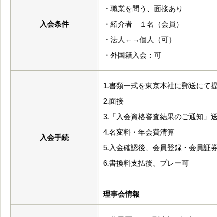
・職業を問う、面接あり
入会条件
・紹介者 １名（会員）
・法人←→個人（可）
・外国籍入会：可
1.書類一式を東京本社に郵送にて
2.面接
3.「入会資格審査結果のご通知」
4.名変料・年会費清算
入会手続
5.入金確認後、会員登録・会員証
6.書換料支払後、プレー可
理事会情報