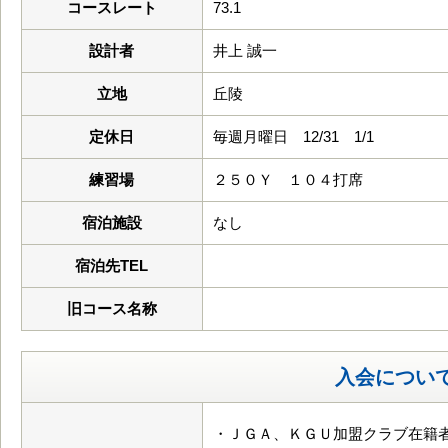
コースレート
73.1
設計者
井上 誠一
立地
丘陵
定休日
毎週月曜日 12/31 1/1
練習場
２５０Ｙ １０４打席
宿泊施設
なし
宿泊先TEL
旧コース名称
入会につい
・ＪＧＡ、ＫＧＵ加盟クラブ在籍