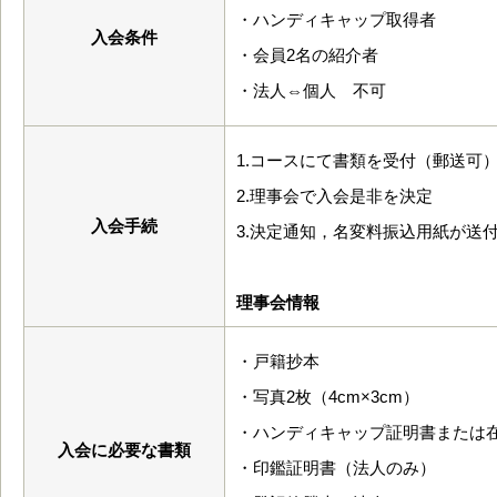
・ハンディキャップ取得者
入会条件
・会員2名の紹介者
・法人⇔個人 不可
1.コースにて書類を受付（郵送可
2.理事会で入会是非を決定
入会手続
3.決定通知，名変料振込用紙が送
理事会情報
・戸籍抄本
・写真2枚（4cm×3cm）
・ハンディキャップ証明書または
入会に必要な書類
・印鑑証明書（法人のみ）