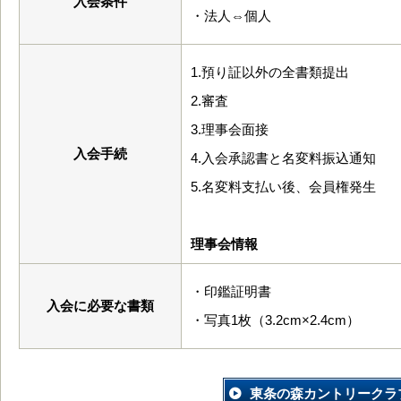
入会条件
・法人⇔個人
1.預り証以外の全書類提出
2.審査
3.理事会面接
入会手続
4.入会承認書と名変料振込通知
5.名変料支払い後、会員権発生
理事会情報
・印鑑証明書
入会に必要な書類
・写真1枚（3.2cm×2.4cm）
東条の森カントリークラ