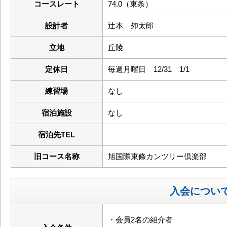
コースレート
74.0（東条）
設計者
辻本 夘太郎
立地
丘陵
定休日
毎週月曜日 12/31 1/1
練習場
なし
宿泊施設
なし
宿泊先TEL
旧コース名称
旭国際東條カンツリー倶楽部
入会につい
・会員2名の紹介者