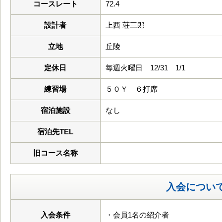
コースレート
72.4
設計者
上西 荘三郎
立地
丘陵
定休日
毎週火曜日 12/31 1/1
練習場
５０Ｙ ６打席
宿泊施設
なし
宿泊先TEL
旧コース名称
入会につい
入会条件
・会員1名の紹介者