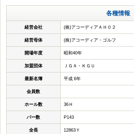
各種情報
経営会社
(株)アコーディアＡＨ０２
経営母体
(株)アコーディア・ゴルフ
開場年度
昭和40年
加盟団体
ＪＧＡ・ＫＧＵ
最新名簿
平成 6年
会員数
ホール数
36Ｈ
パー数
P143
全長
12863Ｙ