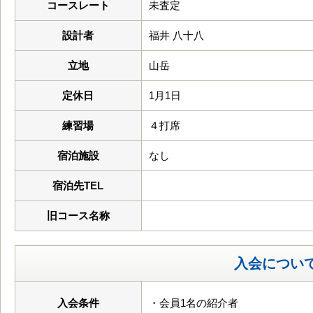
コースレート
未査定
設計者
福井 八十八
立地
山岳
定休日
1月1日
練習場
４打席
宿泊施設
なし
宿泊先TEL
旧コース名称
入会につい
入会条件
・会員1名の紹介者