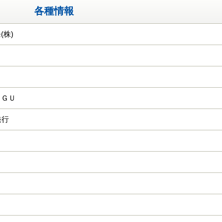
各種情報
(株)
ＫＧＵ
発行