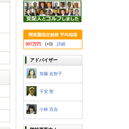
関東圏指定銘柄 平均相場
307万円
(+0)
詳細
アドバイザー
加藤 佐智子
子安 聖
小林 百合