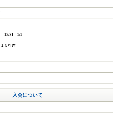
吉
12/31 1/1
 １５打席
入会について