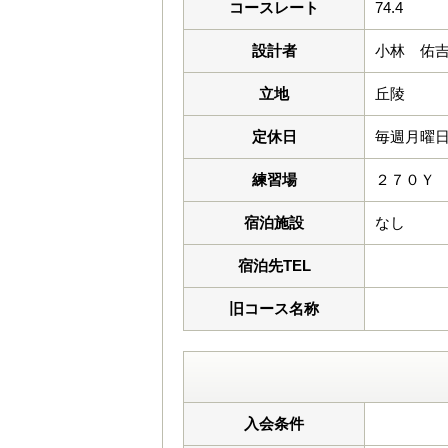
コースレート
74.4
設計者
小林 佑
立地
丘陵
定休日
毎週月曜日 
練習場
２７０Ｙ
宿泊施設
なし
宿泊先TEL
旧コース名称
入会条件