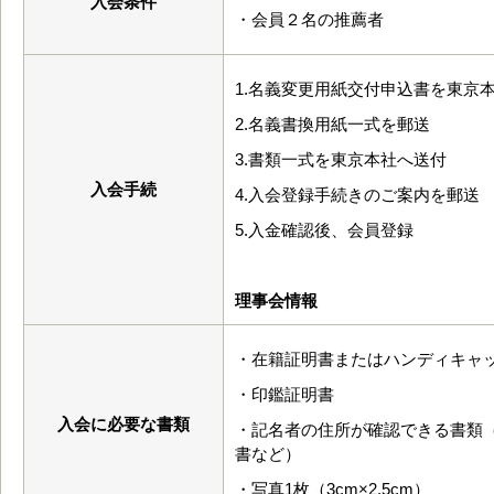
入会条件
・会員２名の推薦者
1.名義変更用紙交付申込書を東京本
2.名義書換用紙一式を郵送
3.書類一式を東京本社へ送付
入会手続
4.入会登録手続きのご案内を郵送
5.入金確認後、会員登録
理事会情報
・在籍証明書またはハンディキャ
・印鑑証明書
入会に必要な書類
・記名者の住所が確認できる書類
書など）
・写真1枚（3cm×2.5cm）