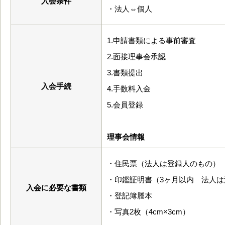
入会条件
・法人⇔個人
1.申請書類による事前審査
2.面接理事会承認
3.書類提出
入会手続
4.手数料入金
5.会員登録
理事会情報
・住民票（法人は登録人のもの）
・印鑑証明書（3ヶ月以内 法人は
入会に必要な書類
・登記簿謄本
・写真2枚（4cm×3cm）