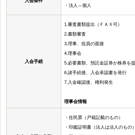
入会条件
・法人⇔個人
1.審査書類提出（ＦＡＸ可）
2.書類審査
3.理事、役員の面接
4.理事会
入会手続
5.必要書類、預託金証券か株券を
6.諸手続後、入会承認書を発行
7.入金確認後、権利発生
理事会情報
・住民票（戸籍記載のもの）
・印鑑証明書（法人は法人のもの