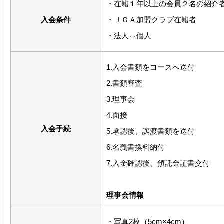
・在籍１年以上の会員２名の紹介
入会条件
・ＪＧＡ加盟クラブ在籍者
・法人⇔個人
1.入会書類をコースへ送付
2.書類審査
3.理事会
4.面接
入会手続
5.承認後、譲渡書類を送付
6.名義書換料納付
7.入金確認後、預託金証書交付
理事会情報
・写真2枚（5cm×4cm）