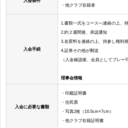
入会条件
・他クラブ在籍者
1.書類一式をコースへ連絡の上、
2.約２週間後、承認通知
3.名変料を連絡の上、持参し権利
入会手続
4.証券その他が郵送
（入金確認後、会員としてプレー可
理事会情報
・印鑑証明書
・住民票
入会に必要な書類
・写真2枚（10.5cm×7cm）
・他クラブ在籍証明書