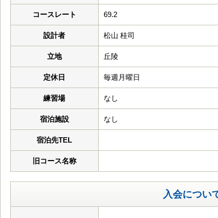
コースレート
69.2
設計者
松山 桂司
立地
丘陵
定休日
毎週月曜日
練習場
なし
宿泊施設
なし
宿泊先TEL
旧コース名称
入会につい