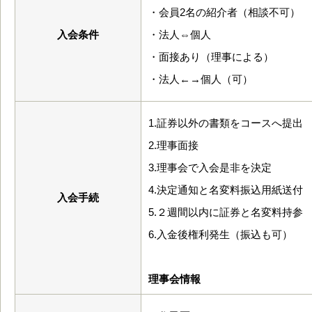
・会員2名の紹介者（相談不可）
入会条件
・法人⇔個人
・面接あり（理事による）
・法人←→個人（可）
1.証券以外の書類をコースへ提出
2.理事面接
3.理事会で入会是非を決定
4.決定通知と名変料振込用紙送付
入会手続
5.２週間以内に証券と名変料持参
6.入金後権利発生（振込も可）
理事会情報