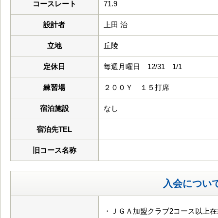
コースレート
71.9
設計者
上田 治
立地
丘陵
定休日
毎週月曜日 12/31 1/1
練習場
２００Ｙ １５打席
宿泊施設
なし
宿泊先TEL
旧コース名称
入会につい
・ＪＧＡ加盟クラブ2コース以上在