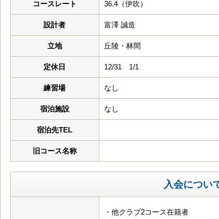
コースレート
36.4（伊吹）
設計者
富澤 誠造
立地
丘陵・林間
定休日
12/31 1/1
練習場
なし
宿泊施設
なし
宿泊先TEL
旧コース名称
入会につい
・他クラブ2コース在籍者