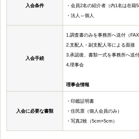
入会条件
・会員2名の紹介者（内1名は在籍
・法人⇔個人
1.調査書のみを事務所へ送付（FA
2.支配人・副支配人等による面接
3.承認後、書類一式を事務所へ送
入会手続
4.理事会
理事会情報
・印鑑証明書
入会に必要な書類
・住民票（個人会員のみ）
・写真2枚（5cm×5cm）