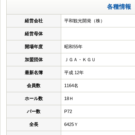
各種情報
経営会社
平和観光開発（株）
経営母体
開場年度
昭和55年
加盟団体
ＪＧＡ・ＫＧＵ
最新名簿
平成 12年
会員数
1164名
ホール数
18Ｈ
パー数
P72
全長
6425Ｙ