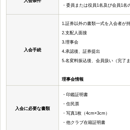
入会条件
・委員または役員1名及び会員1名
1.証券以外の書類一式を入会者が
2.支配人面接
3.理事会
入会手続
4.承認後、証券提出
5.名変料振込後、会員扱い（完了
理事会情報
・印鑑証明書
・住民票
入会に必要な書類
・写真1枚（4cm×3cm）
・他クラブ在籍証明書