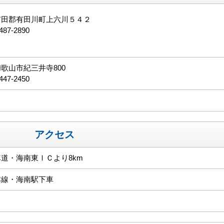
有田郡有田川町上六川５４２
487-2890
る
歌山市紀三井寺800
447-2450
アクセス
道・海南東ＩＣより8km
本線・海南駅下車