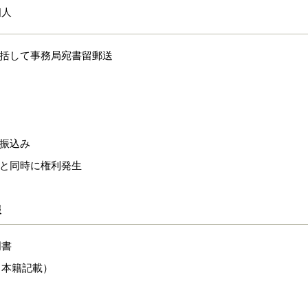
個人
一括して事務局宛書留郵送
の振込み
認と同時に権利発生
報
明書
（本籍記載）