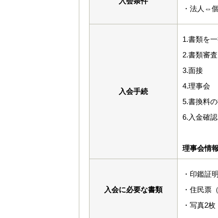
入会条件
・法人⇔
1.書類を
2.書類審査
3.面接
4.理事会
入会手続
5.書換料
6.入金確
理事会情
・印鑑証
入会に必要な書類
・住民票
・写真2枚