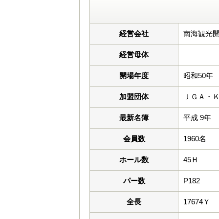
経営会社
南海観光
経営母体
開場年度
昭和50年
加盟団体
ＪＧＡ・
最新名簿
平成 9年
会員数
1960名
ホール数
45Ｈ
パー数
P182
全長
17674Ｙ