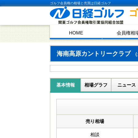
ゴルフ会員権の相場と売買は日経ゴルフ
HOME
会員権相
海南高原カントリークラブ
（
基本情報
相場グラフ
ニュース
売り相場
相談