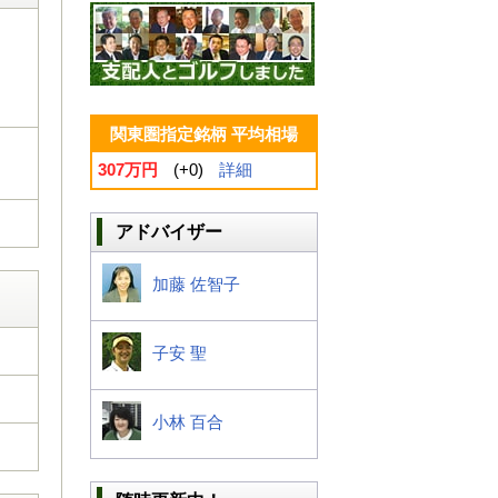
関東圏指定銘柄 平均相場
307万円
(+0)
詳細
アドバイザー
加藤 佐智子
子安 聖
小林 百合