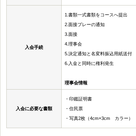
1.書類一式書類をコースへ提出
2.面接プレーの通知
3.面接
4.理事会
入会手続
5.決定通知と名変料振込用紙送付
6.入金と同時に権利発生
理事会情報
・印鑑証明書
入会に必要な書類
・住民票
・写真2枚（4cm×3cm カラー）