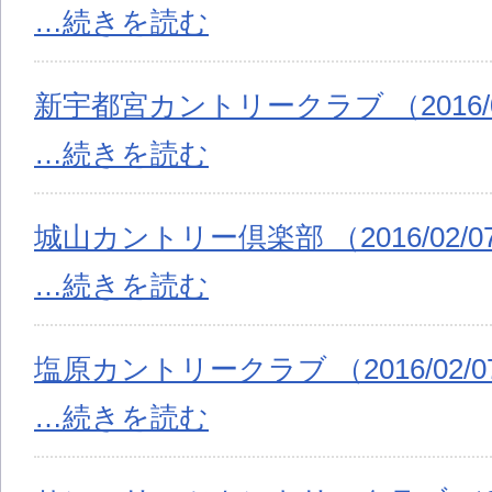
…続きを読む
新宇都宮カントリークラブ （2016/0
…続きを読む
城山カントリー倶楽部 （2016/02/0
…続きを読む
塩原カントリークラブ （2016/02/0
…続きを読む