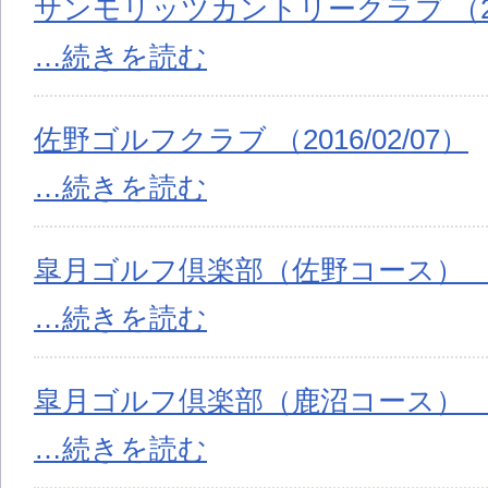
サンモリッツカントリークラブ （2016
…続きを読む
佐野ゴルフクラブ （2016/02/07）
…続きを読む
皐月ゴルフ倶楽部（佐野コース） （201
…続きを読む
皐月ゴルフ倶楽部（鹿沼コース） （201
…続きを読む