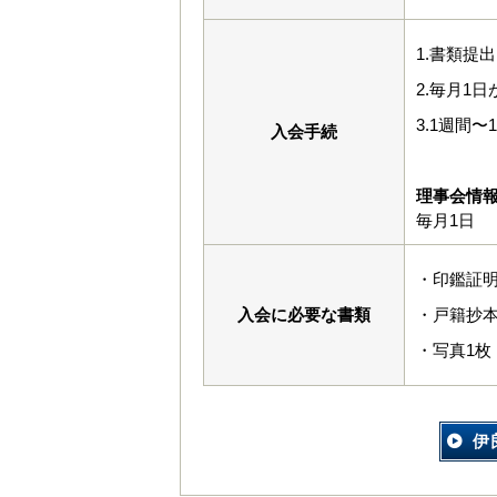
1.書類提
2.毎月1
3.1週間
入会手続
理事会情
毎月1日
・印鑑証
入会に必要な書類
・戸籍抄
・写真1枚（
伊