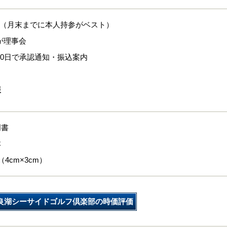
出（月末までに本人持参がベスト）
日が理事会
〜10日で承認通知・振込案内
報
明書
本
4cm×3cm）
良湖シーサイドゴルフ倶楽部の時価評価