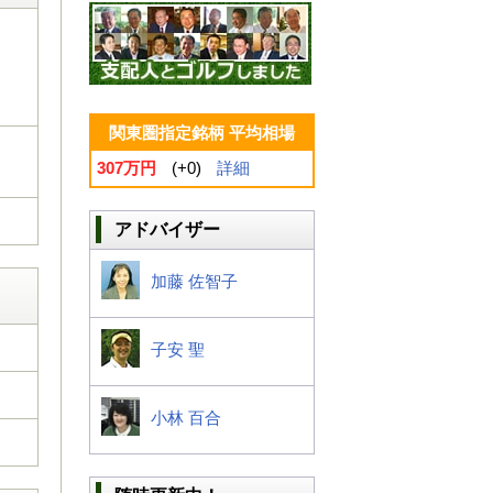
関東圏指定銘柄 平均相場
307万円
(+0)
詳細
アドバイザー
加藤 佐智子
子安 聖
小林 百合