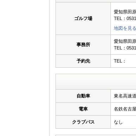
愛知県田
ゴルフ場
TEL：0531
地図を見
愛知県田
事務所
TEL：0531
予約先
TEL：
自動車
東名高速道
電車
名鉄名古
クラブバス
なし