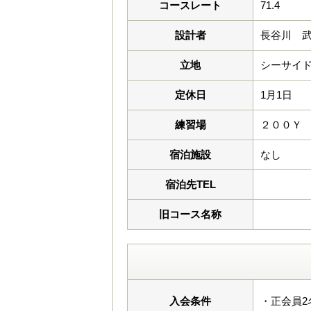
コースレート
71.4
設計者
長谷川 
立地
シーサイ
定休日
1月1日
練習場
２００Ｙ
宿泊施設
なし
宿泊先TEL
旧コース名称
入会条件
・正会員2