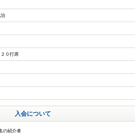
武治
ド
 ２０打席
入会について
名の紹介者