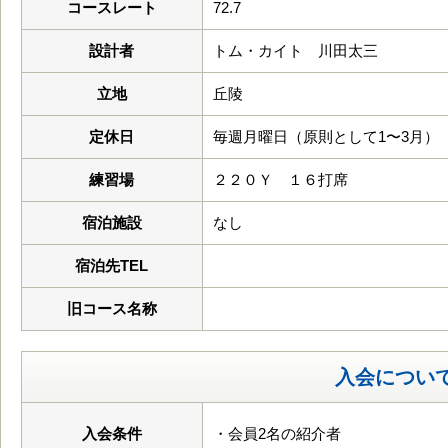
コースレート
72.7
設計者
トム・カイト 川田太三
立地
丘陵
定休日
毎週月曜日（原則として1〜3月） 12
練習場
２２０Ｙ １６打席
宿泊施設
なし
宿泊先TEL
旧コース名称
入会につい
入会条件
・会員2名の紹介者