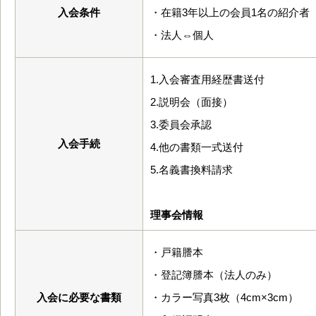
入会条件
・在籍3年以上の会員1名の紹介者
・法人⇔個人
1.入会審査用経歴書送付
2.説明会（面接）
3.委員会承認
入会手続
4.他の書類一式送付
5.名義書換料請求
理事会情報
・戸籍謄本
・登記簿謄本（法人のみ）
入会に必要な書類
・カラー写真3枚（4cm×3cm）