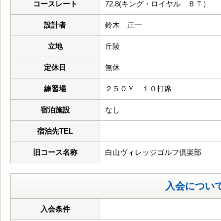
コースレート
72.8(キング・ロイヤル ＢＴ）
設計者
鈴木 正一
立地
丘陵
定休日
無休
練習場
２５０Ｙ １０打席
宿泊施設
なし
宿泊先TEL
旧コース名称
白山ヴィレッジゴルフ倶楽部
入会につい
入会条件