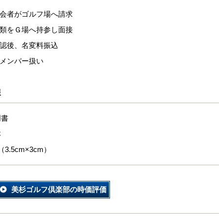
退会者がゴルフ場へ請求
書類をＧ場へ持参し面接
承認後、名変料振込
第メンバー扱い
報
明書
本
3.5cm×3cm）
美杉ゴルフ倶楽部の時価評価