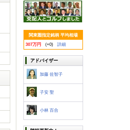
関東圏指定銘柄 平均相場
307万円
(+0)
詳細
アドバイザー
加藤 佐智子
子安 聖
小林 百合