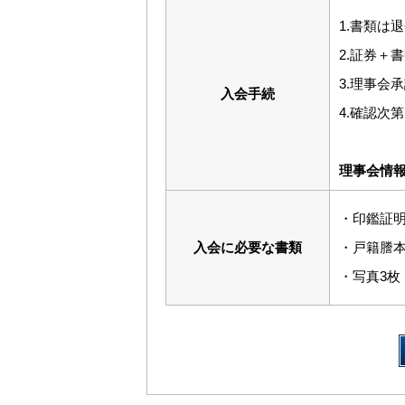
1.書類は
2.証券＋
3.理事会
入会手続
4.確認次
理事会情
・印鑑証
入会に必要な書類
・戸籍謄
・写真3枚（