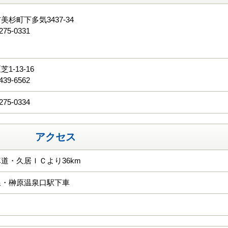
杉町下多気3437-34
275-0331
る
1-13-16
439-6562
275-0334
アクセス
道・久居ＩＣより36km
線・榊原温泉口駅下車