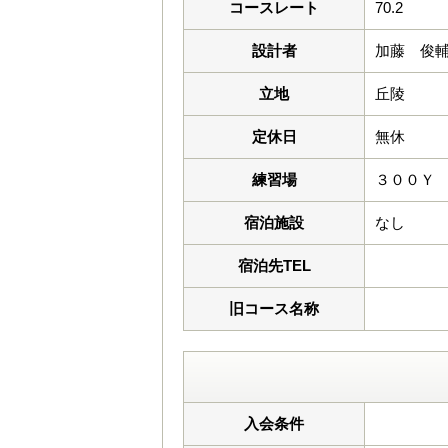
コースレート
70.2
設計者
加藤 俊
立地
丘陵
定休日
無休
練習場
３００Ｙ
宿泊施設
なし
宿泊先TEL
旧コース名称
入会条件