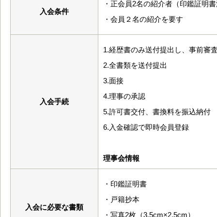
・正会員2名の紹介者（印鑑証明書
入会条件
・会員２名の紹介を要す
1.経歴書のみ送付提出し、事前審
2.全書類を送付提出
3.面接
4.理事の承認
入会手続
5.許可書交付、書換料を振込納付
6.入金確認で即時会員登録
理事会情報
・印鑑証明書
・戸籍抄本
入会に必要な書類
・写真2枚（3.5cm×2.5cm）