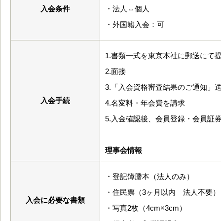
入会条件
・法人⇔個人
・外国籍入会：可
1.書類一式を東京本社に郵送にて
2.面接
3.「入会資格審査結果のご通知」
入会手続
4.名変料・年会費を請求
5.入金確認後、会員登録・会員証
理事会情報
・登記簿謄本（法人のみ）
・住民票（3ヶ月以内 法人不要）
入会に必要な書類
・写真2枚（4cm×3cm）