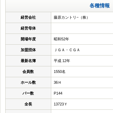
各種情報
経営会社
藤原カントリ−（株）
経営母体
開場年度
昭和52年
加盟団体
ＪＧＡ・ＣＧＡ
最新名簿
平成 12年
会員数
1550名
ホール数
36Ｈ
パー数
P144
全長
13723Ｙ