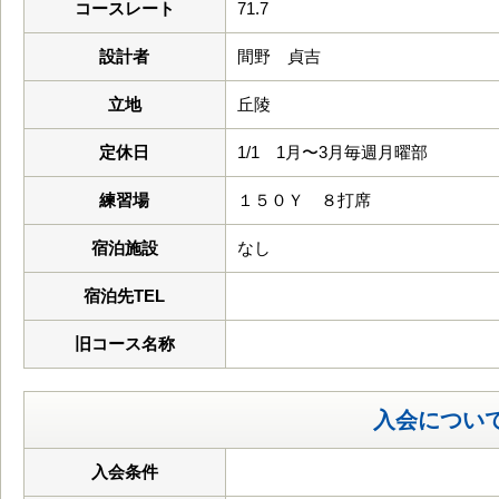
コースレート
71.7
設計者
間野 貞吉
立地
丘陵
定休日
1/1 1月〜3月毎週月曜部
練習場
１５０Ｙ ８打席
宿泊施設
なし
宿泊先TEL
旧コース名称
入会につい
入会条件