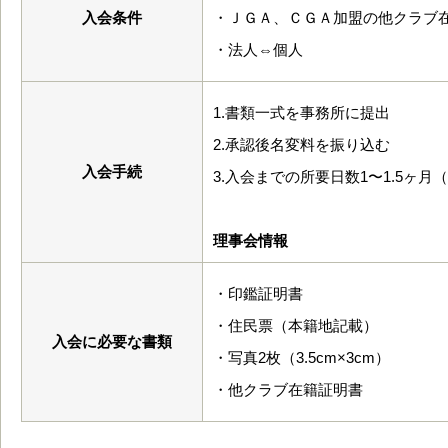
入会条件
・ＪＧＡ、ＣＧＡ加盟の他クラブ
・法人⇔個人
1.書類一式を事務所に提出
2.承認後名変料を振り込む
入会手続
3.入会までの所要日数1〜1.5ヶ月
理事会情報
・印鑑証明書
・住民票（本籍地記載）
入会に必要な書類
・写真2枚（3.5cm×3cm）
・他クラブ在籍証明書