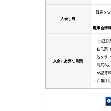
1.証券を
入会手続
理事会情
・印鑑証
・住民票
・他クラ
入会に必要な書類
・写真2枚（
・登記簿謄
・在籍証