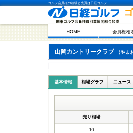
ゴルフ会員権の相場と売買は日経ゴルフ
HOME
会員権相
山岡カントリークラブ
（やま
基本情報
相場グラフ
ニュース
売り相場
10