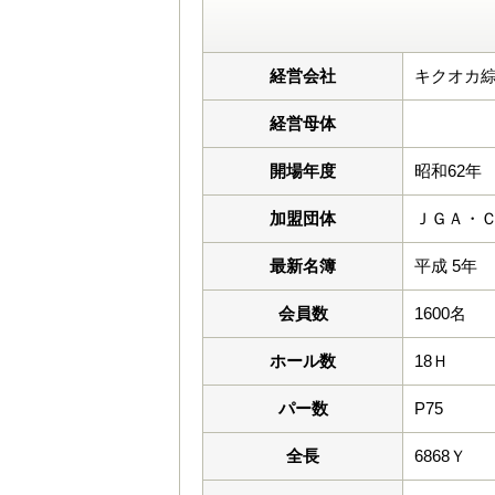
経営会社
キクオカ
経営母体
開場年度
昭和62年
加盟団体
ＪＧＡ・
最新名簿
平成 5年
会員数
1600名
ホール数
18Ｈ
パー数
P75
全長
6868Ｙ