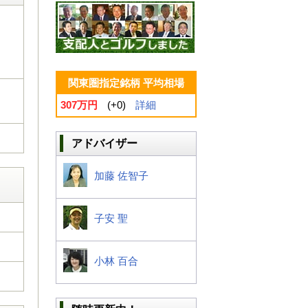
関東圏指定銘柄 平均相場
307万円
(+0)
詳細
アドバイザー
加藤 佐智子
子安 聖
小林 百合