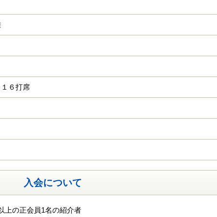
雄
 １６打席
入会について
以上の正会員1名の紹介者