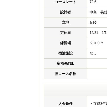
コースレート
72.6
設計者
中島 義
立地
丘陵
定休日
12/31 1/1
練習場
２００Ｙ
宿泊施設
なし
宿泊先TEL
旧コース名称
入会条件
・在籍3年