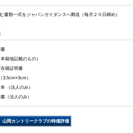
含む書類一式をジャパンガイダンスへ郵送（毎月２０日締め）
報
明書
（本籍地記載のもの）
ブ在籍証明書
3.5cm×3cm）
本 （法人のみ）
明書（法人のみ）
山岡カントリークラブの時価評価