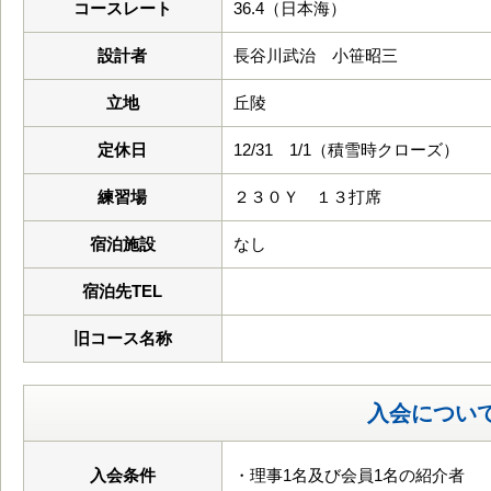
コースレート
36.4（日本海）
設計者
長谷川武治 小笹昭三
立地
丘陵
定休日
12/31 1/1（積雪時クローズ）
練習場
２３０Ｙ １３打席
宿泊施設
なし
宿泊先TEL
旧コース名称
入会につい
入会条件
・理事1名及び会員1名の紹介者