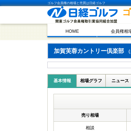
ゴルフ会員権の相場と売買は日経ゴルフ
HOME
会員権相
加賀芙蓉カントリー倶楽部
（
基本情報
相場グラフ
ニュース
売り相場
相談