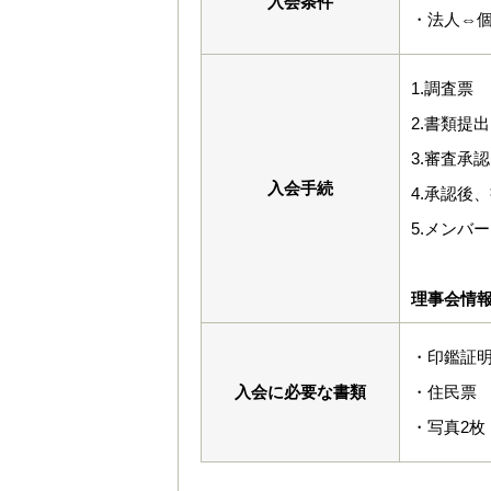
入会条件
・法人⇔
1.調査票
2.書類提
3.審査承
入会手続
4.承認後
5.メンバ
理事会情
・印鑑証
入会に必要な書類
・住民票
・写真2枚