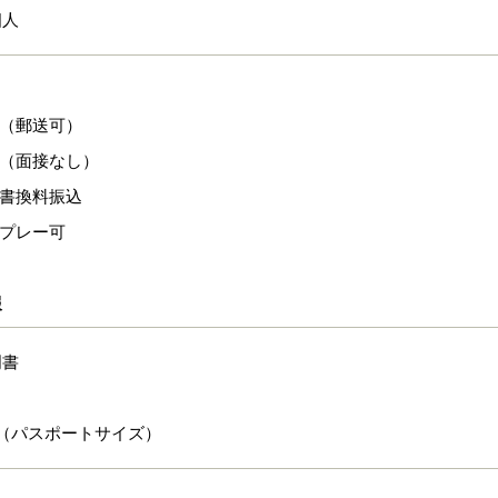
個人
出（郵送可）
認（面接なし）
、書換料振込
ープレー可
報
明書
（パスポートサイズ）