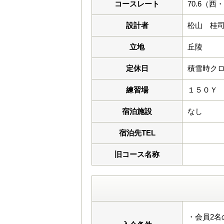
コースレート
70.6（西
設計者
松山 桂
立地
丘陵
定休日
積雪時ク
練習場
１５０Ｙ
宿泊施設
なし
宿泊先TEL
旧コース名称
・会員2名