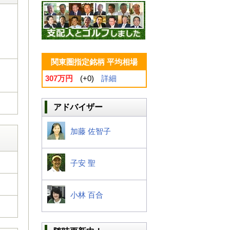
関東圏指定銘柄 平均相場
307万円
(+0)
詳細
アドバイザー
加藤 佐智子
子安 聖
小林 百合