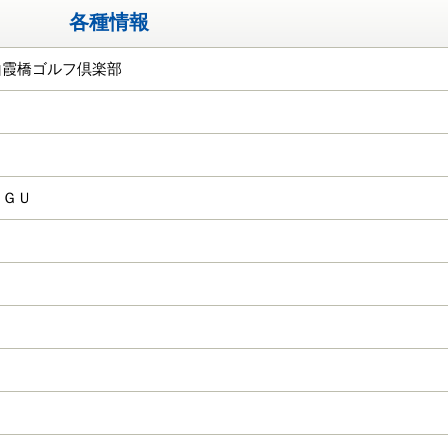
各種情報
山霞橋ゴルフ倶楽部
ＣＧＵ