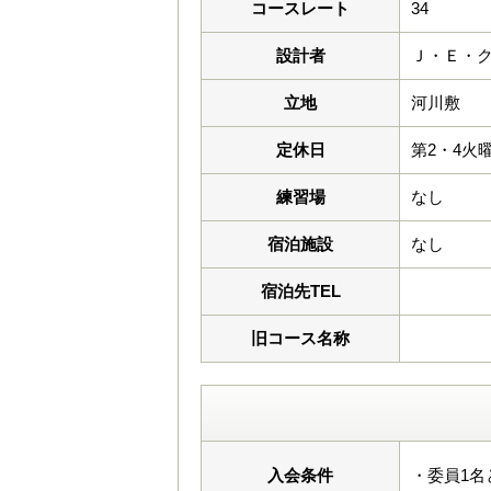
コースレート
34
設計者
Ｊ・Ｅ・
立地
河川敷
定休日
第2・4火
練習場
なし
宿泊施設
なし
宿泊先TEL
旧コース名称
入会条件
・委員1名