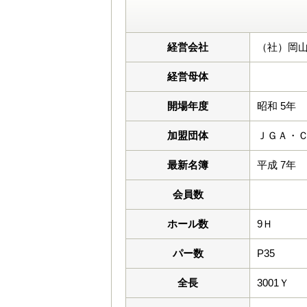
経営会社
（社）岡
経営母体
開場年度
昭和 5年
加盟団体
ＪＧＡ・
最新名簿
平成 7年
会員数
ホール数
9Ｈ
パー数
P35
全長
3001Ｙ