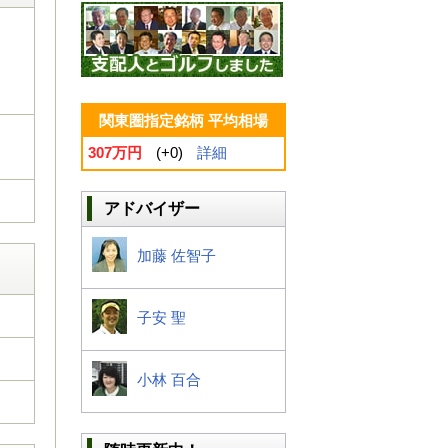
関東圏指定銘柄 平均相場
307万円
(+0)
詳細
アドバイザー
加藤 佐智子
子安 聖
小林 百合