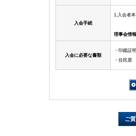
1.入会者
入会手続
理事会情
・印鑑証
入会に必要な書類
・住民票