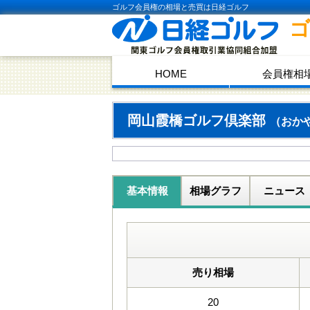
ゴルフ会員権の相場と売買は日経ゴルフ
HOME
会員権相
岡山霞橋ゴルフ倶楽部
（おか
基本情報
相場グラフ
ニュース
売り相場
20