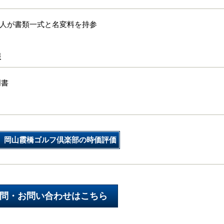
本人が書類一式と名変料を持参
報
明書
岡山霞橋ゴルフ倶楽部の時価評価